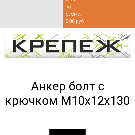
на
сумму:
0.00
руб.
Анкер болт с
крючком М10х12х130