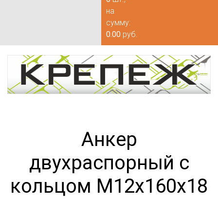
на
сумму:
0.00
руб.
Анкер
двухраспорный с
кольцом М12х160х18