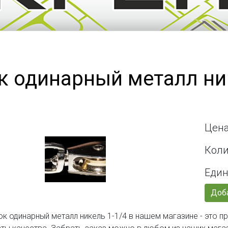
к одинарный металл ник
Цена
Коли
Един
Доба
ок одинарный металл никель 1-1/4 в нашем магазине - это 