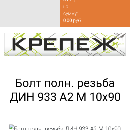
на
сумму:
0.00
руб.
Болт полн. резьба
ДИН 933 А2 М 10х90