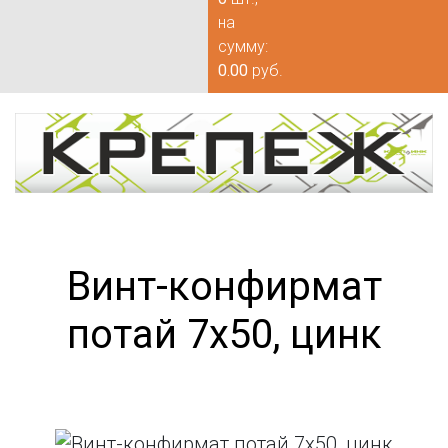
на
сумму:
0.00
руб.
Винт-конфирмат
потай 7х50, цинк