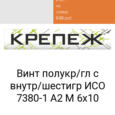
на
сумму:
0.00
руб.
Винт полукр/гл с
внутр/шестигр ИСО
7380-1 А2 М 6х10