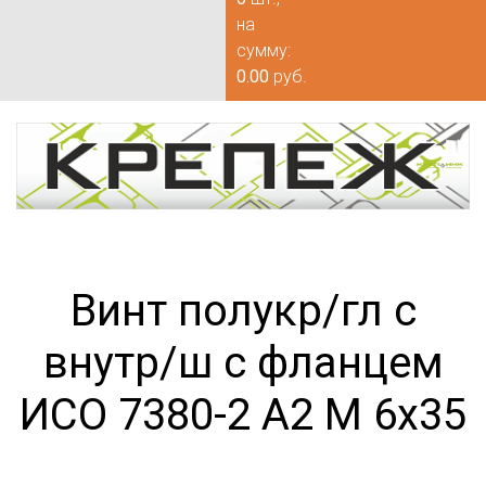
на
сумму:
0.00
руб.
Винт полукр/гл с
внутр/ш с фланцем
ИСО 7380-2 А2 М 6х35