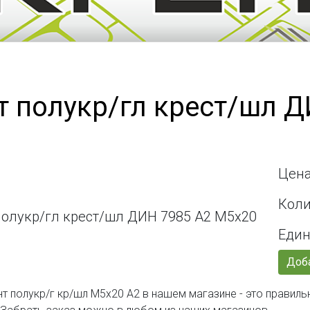
т полукр/гл крест/шл Д
Цена
Коли
Един
Доба
нт полукр/г кр/шл М5х20 А2 в нашем магазине - это правил