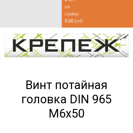
на
сумму:
0.00
руб.
Винт потайная
головка DIN 965
М6х50