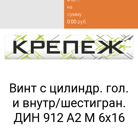
на
сумму:
0.00
руб.
Винт с цилиндр. гол.
и внутр/шестигран.
ДИН 912 А2 М 6х16