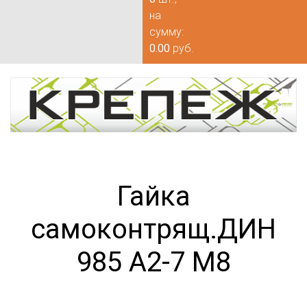
на
сумму:
0.00
руб.
Гайка
самоконтрящ.ДИН
985 А2-7 М8