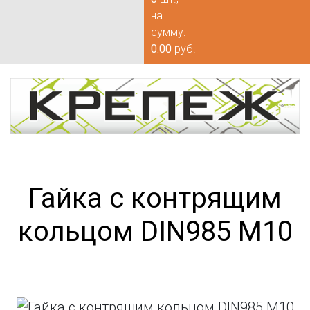
на
сумму:
0.00
руб.
Гайка с контрящим
кольцом DIN985 М10