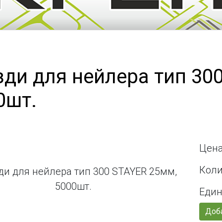
зди для нейлера тип 30
0шт.
Цена
Коли
Един
Доба