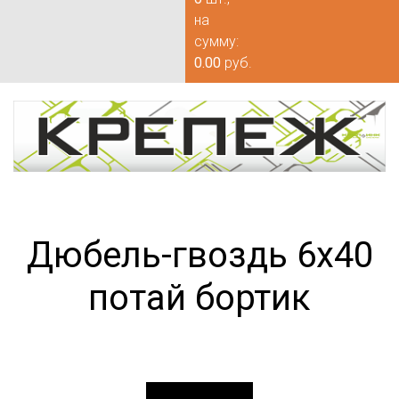
на
сумму:
0.00
руб.
Дюбель-гвоздь 6х40
потай бортик