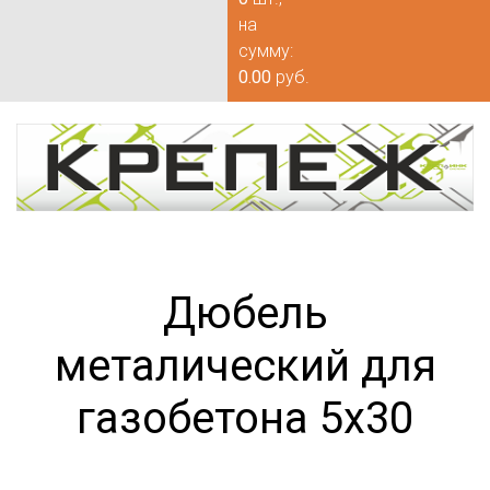
на
сумму:
0.00
руб.
Дюбель
металический для
газобетона 5х30