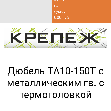
на
сумму:
0.00
руб.
Дюбель TА10-150Т с
металлическим гв. с
термоголовкой