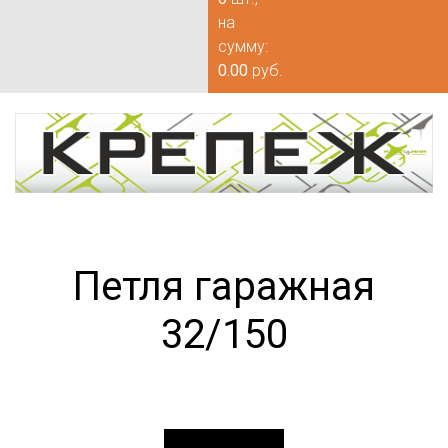
на
сумму:
0.00
руб.
Петля гаражная
32/150