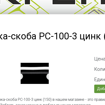
ка-скоба РС-100-3 цинк 
Цена
Коли
Един
Доба
чка-скоба РС-100-3 цинк (150) в нашем магазине - это пра