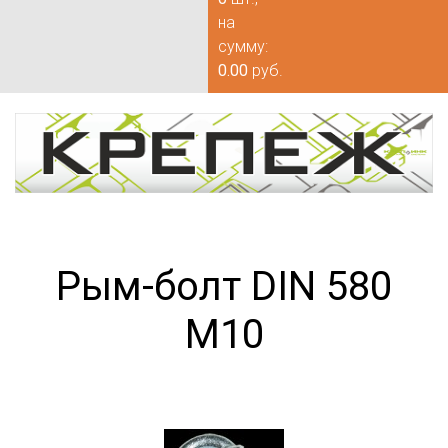
на
сумму:
0.00
руб.
Рым-болт DIN 580
М10