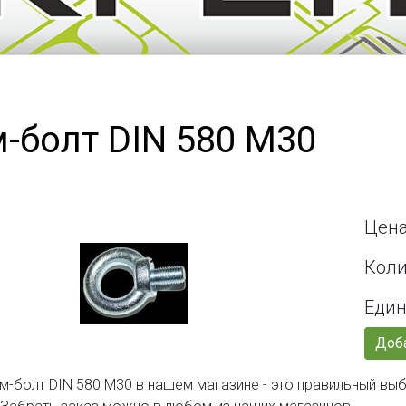
-болт DIN 580 М30
Цена
Коли
Един
Доба
м-болт DIN 580 М30 в нашем магазине - это правильный вы