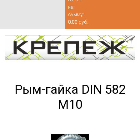
на
сумму:
0.00
руб.
Рым-гайка DIN 582
М10