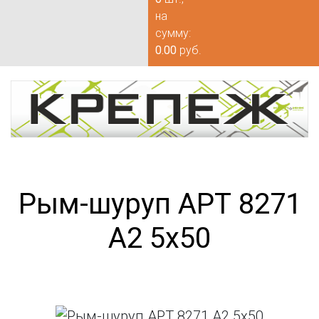
на
сумму:
0.00
руб.
Рым-шуруп АРТ 8271
А2 5х50