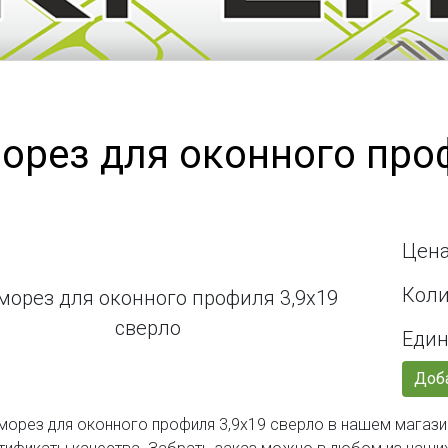
орез для оконного проф
Цена
Коли
Един
Доба
морез для оконного профиля 3,9х19 сверло в нашем магази