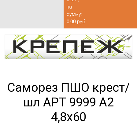
на
сумму:
0.00
руб.
Саморез ПШО крест/
шл АРТ 9999 А2
4,8х60