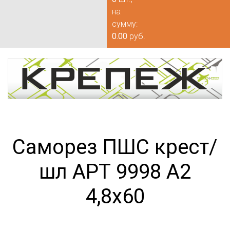
на
сумму:
0.00
руб.
Саморез ПШС крест/
шл АРТ 9998 А2
4,8х60