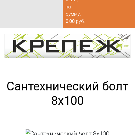
на
сумму:
0.00
руб.
Сантехнический болт
8х100