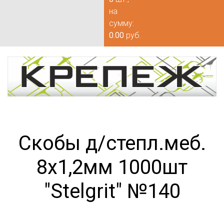
на
сумму:
0.00
руб.
Скобы д/степл.меб.
8х1,2мм 1000шт
"Stelgrit" №140