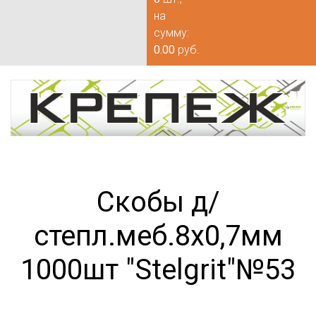
на
сумму:
0.00
руб.
Скобы д/
степл.меб.8х0,7мм
1000шт "Stelgrit"№53