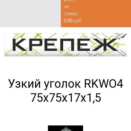
на
сумму:
0.00
руб.
Узкий уголок RKWО4
75х75х17х1,5