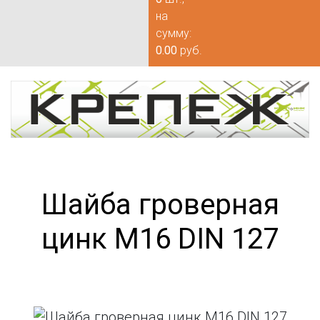
на
сумму:
0.00
руб.
Шайба гроверная
цинк М16 DIN 127