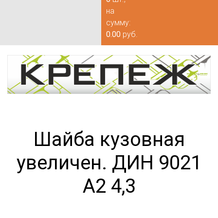
на
сумму:
0.00
руб.
Шайба кузовная
увеличен. ДИН 9021
А2 4,3