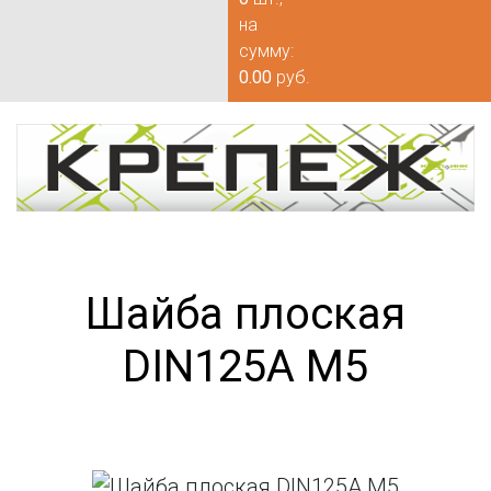
на
сумму:
0.00
руб.
Шайба плоская
DIN125А М5