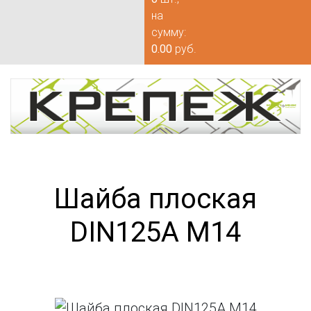
на
сумму:
0.00
руб.
Шайба плоская
DIN125А М14