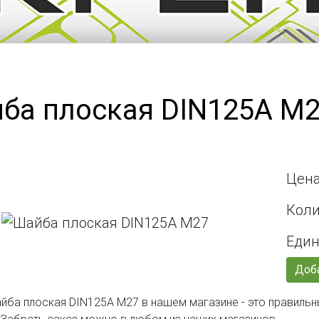
ба плоская DIN125А М
Цена
Коли
Един
Доба
йба плоская DIN125А М27 в нашем магазине - это правильн