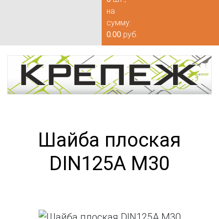
на
сумму:
0.00
руб.
Шайба плоская
DIN125А М30