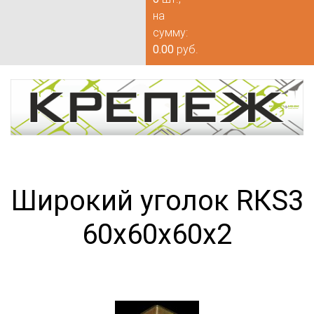
на
сумму:
0.00
руб.
Широкий уголок RКS3
60х60х60х2