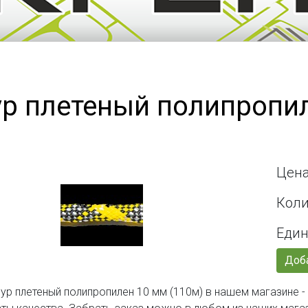
р плетеный полипропи
Цена
Коли
Един
Доба
ур плетеный полипропилен 10 мм (110м) в нашем магазине -