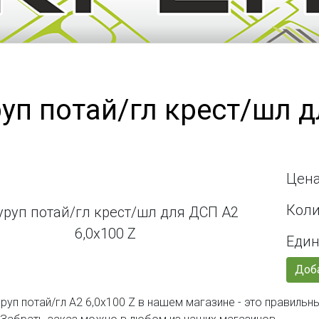
уп потай/гл крест/шл д
Цена
Коли
Един
Доба
руп потай/гл А2 6,0х100 Z в нашем магазине - это правиль