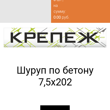
на
сумму:
0.00
руб.
Шуруп по бетону
7,5х202