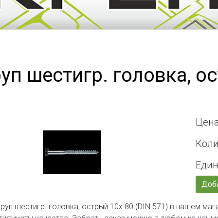
уп шестигр. головка, ос
Цена
Коли
Един
Доба
руп шестигр. головка, острый 10х 80 (DIN 571) в нашем маг