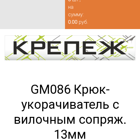
на
сумму:
0.00
руб.
GM086 Крюк-
укорачиватель с
вилочным сопряж.
13мм