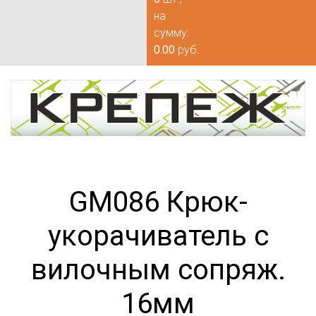
на
сумму:
0.00
руб.
GM086 Крюк-
укорачиватель с
вилочным сопряж.
16мм